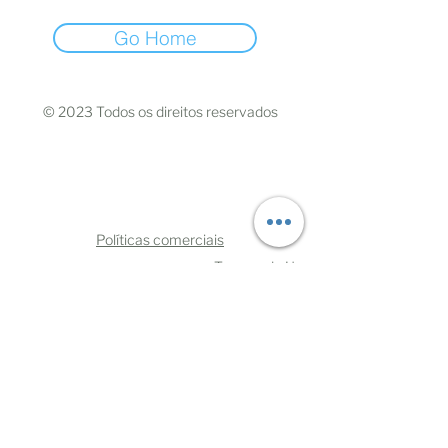
Go Home
© 2023 Todos os direitos reservados
Políticas comerciais
Termos de Uso
Mães Negras do Brasil
CNPJ:
33.110.729.0001
/70
CEP
06030-370
- Osasco/São Paulo
oimae@maesnegrasdobrasil.com
Telefone:
+5511993219108