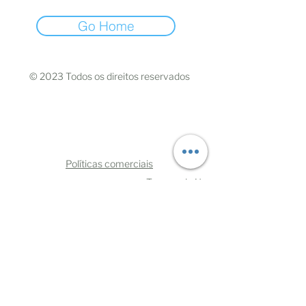
Go Home
© 2023 Todos os direitos reservados
Políticas comerciais
Termos de Uso
Mães Negras do Brasil
CNPJ:
33.110.729.0001
/70
CEP
06030-370
- Osasco/São Paulo
oimae@maesnegrasdobrasil.com
Telefone:
+5511993219108