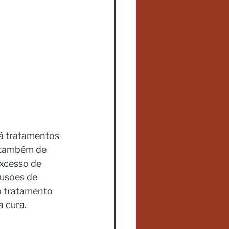
á tratamentos 
e também de 
xcesso de 
fusões de 
 tratamento 
 cura. 