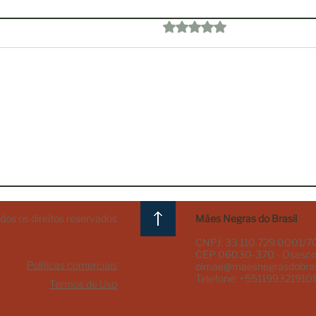
Avaliado com 0 de 5 estre
Ainda sem avali
Preta Princesa na Semana
Da a
do Brincar: encontros que
atua
fortalecem
bom 
ancestralidade, cultura e
educação.
os os direitos reservados
Mães Negras do Brasil
CNPJ: 33.110.729.0001/7
CEP 06030-370 - Osasco
Políticas comerciais
oimae@maesnegrasdobras
Telefone: +551199321910
Termos de Uso