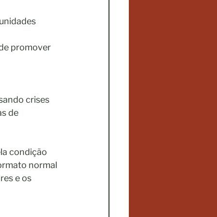
unidades 
 de promover 
sando crises 
s de 
la condição 
formato normal 
res e os 