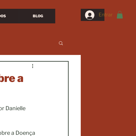
Entrar
DOS
BLOG
bre a
r Danielle 
obre a Doença 