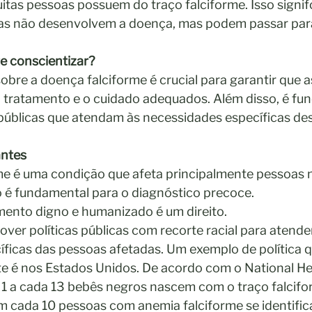
itas pessoas possuem do traço falciforme. Isso signif
elas não desenvolvem a doença, mas podem passar para
e conscientizar?
obre a doença falciforme é crucial para garantir que a
 tratamento e o cuidado adequados. Além disso, é fu
públicas que atendam às necessidades específicas de
ntes
me é uma condição que afeta principalmente pessoas 
o é fundamental para o diagnóstico precoce.
mento digno e humanizado é um direito.
ver políticas públicas com recorte racial para atender
ficas das pessoas afetadas. Um exemplo de política qu
te é nos Estados Unidos. De acordo com o National He
, 1 a cada 13 bebês negros nascem com o traço falcifo
m cada 10 pessoas com anemia falciforme se identifi