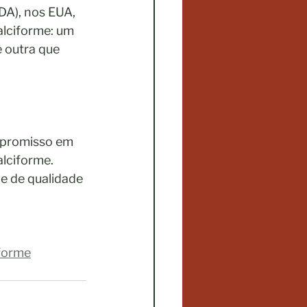
A), nos EUA, 
lciforme: um 
 outra que 
mpromisso em 
lciforme. 
e de qualidade 
iforme