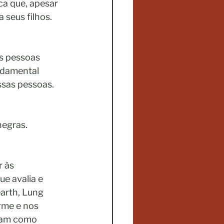
ca que, apesar 
 seus filhos.
s pessoas 
ndamental 
ssas pessoas.
negras.
 às 
e avalia e 
arth, Lung 
rme e nos 
cam como 