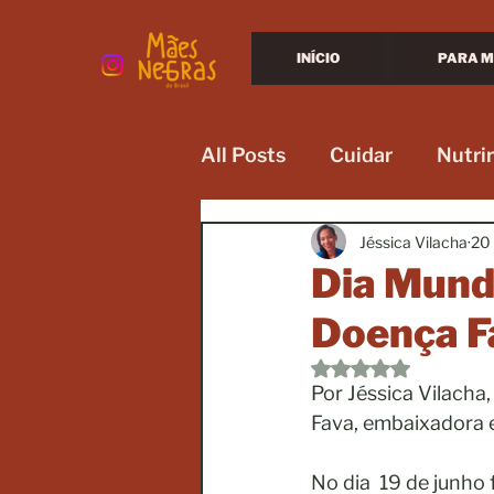
INÍCIO
PARA M
All Posts
Cuidar
Nutrir
Jéssica Vilacha
20 
Dia Mundi
Doença F
Avaliado com NaN d
Por Jéssica Vilacha
Fava, embaixadora 
No dia  19 de junh