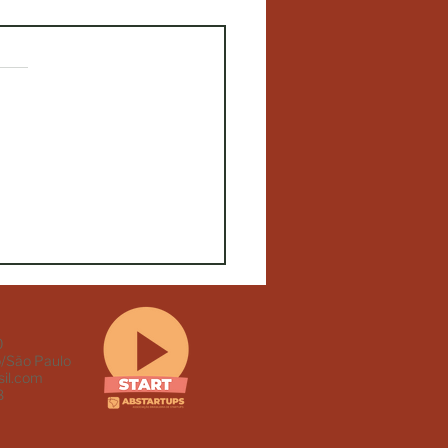
las.
ações
ncestralidade à
lidade, a gente quer do
e do melhor !
0
/São Paulo
il.com
8