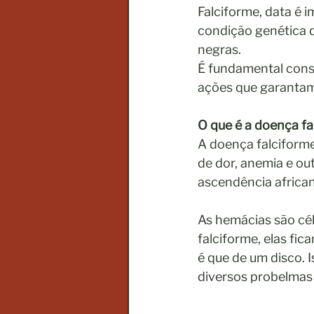
Falciforme, data é 
condição genética 
negras. 
É fundamental consc
ações que garantam 
O que é a doença fa
A doença falciforme
de dor, anemia e o
ascendência african
As hemácias são cé
falciforme, elas fi
é que de um disco. I
diversos probelmas