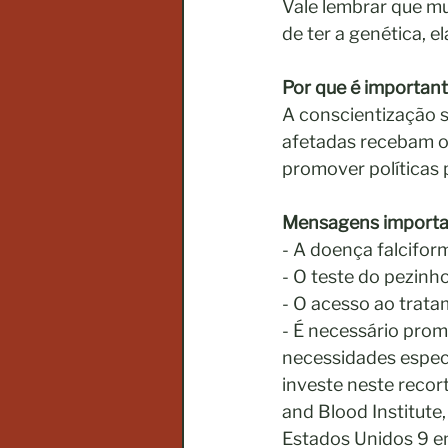
Vale lembrar que mu
de ter a genética, 
Por que é important
A conscientização s
afetadas recebam o
promover políticas 
Mensagens importa
- A doença falcifor
- O teste do pezinh
- O acesso ao trata
- É necessário promo
necessidades especí
investe neste recor
and Blood Institute
Estados Unidos 9 e