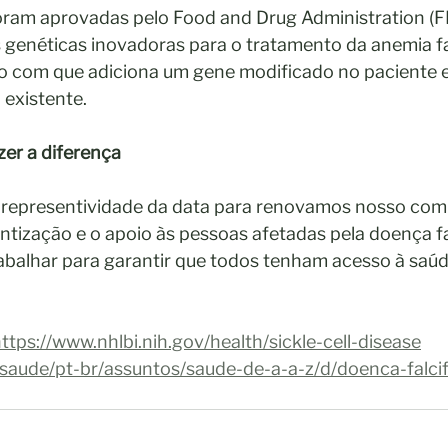
oram aprovadas pelo Food and Drug Administration (FD
 genéticas inovadoras para o tratamento da anemia fa
o com que adiciona um gene modificado no paciente e
existente. 
er a diferença
 representividade da data para renovamos nosso co
tização e o apoio às pessoas afetadas pela doença fa
balhar para garantir que todos tenham acesso à saúd
ttps://www.nhlbi.nih.gov/health/sickle-cell-disease
/saude/pt-br/assuntos/saude-de-a-a-z/d/doenca-falc