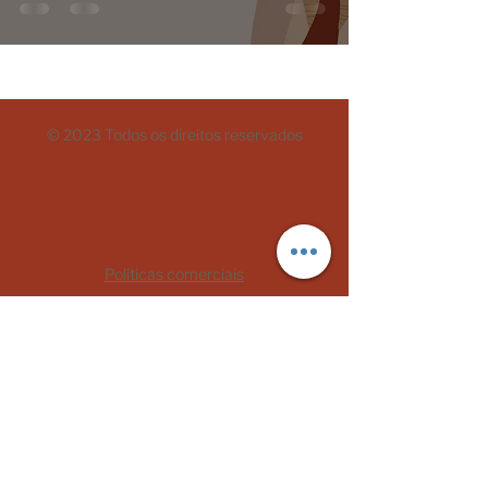
© 2023 Todos os direitos reservados
Políticas comerciais
Termos de Uso
Mães Negras do Brasil
CNPJ:
33.110.729.0001
/70
CEP
06030-370
- Osasco/São Paulo
oimae@maesnegrasdobrasil.com
Telefone:
+5511993219108