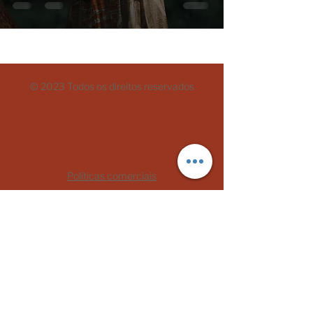
© 2023 Todos os direitos reservados
Políticas comerciais
Termos de Uso
Mães Negras do Brasil
CNPJ:
33.110.729.0001
/70
CEP
06030-370
- Osasco/São Paulo
oimae@maesnegrasdobrasil.com
Telefone:
+5511993219108