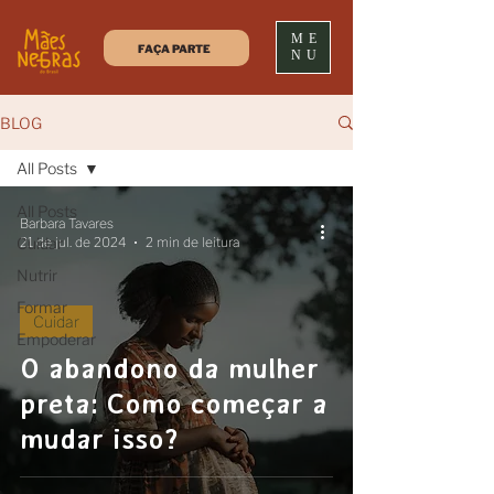
ME
FAÇA PARTE
NU
BLOG
All Posts
All Posts
Barbara Tavares
Cuidar
21 de jul. de 2024
2 min de leitura
Nutrir
Formar
Cuidar
Empoderar
O abandono da mulher
preta: Como começar a
mudar isso?