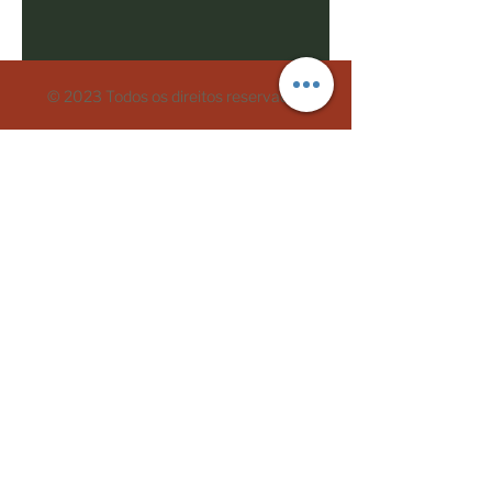
© 2023 Todos os direitos reservados
Políticas comerciais
Termos de Uso
Mães Negras do Brasil
CNPJ:
33.110.729.0001
/70
CEP
06030-370
- Osasco/São Paulo
oimae@maesnegrasdobrasil.com
Telefone:
+5511993219108