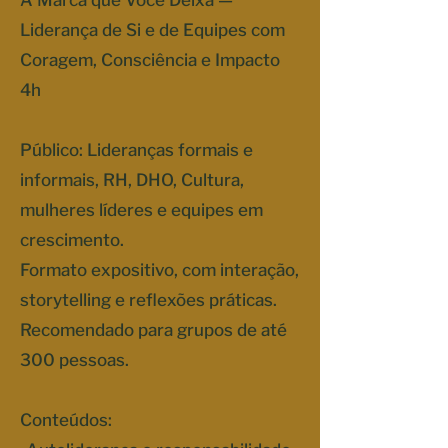
A Marca que Você Deixa —
Liderança de Si e de Equipes com
Coragem, Consciência e Impacto
4h
Público: Lideranças formais e
informais, RH, DHO, Cultura,
mulheres líderes e equipes em
crescimento.
Formato expositivo, com interação,
storytelling e reflexões práticas.
Recomendado para grupos de até
300 pessoas.
Conteúdos: