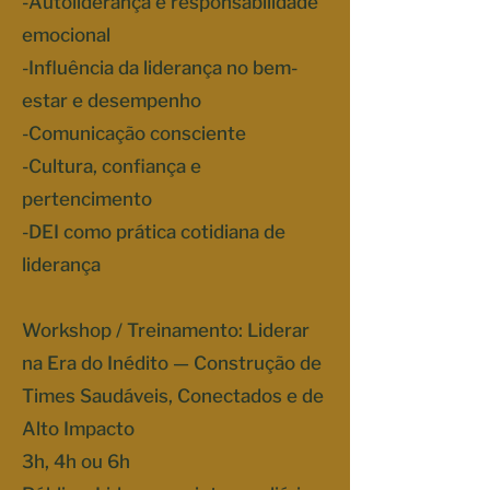
-Autoliderança e responsabilidade
emocional
-Influência da liderança no bem-
estar e desempenho
-Comunicação consciente
-Cultura, confiança e
pertencimento
-DEI como prática cotidiana de
liderança
Workshop / Treinamento: Liderar
na Era do Inédito — Construção de
Times Saudáveis, Conectados e de
Alto Impacto
3h, 4h ou 6h