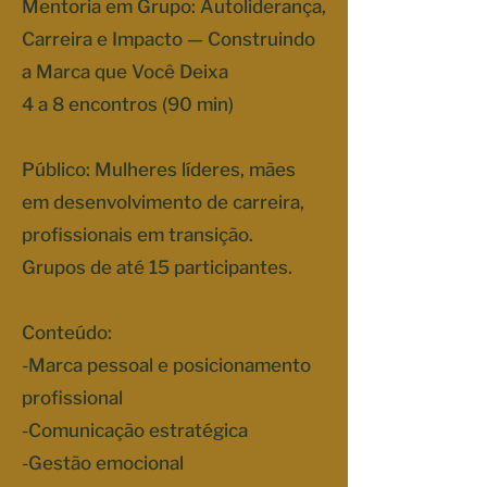
Mentoria em Grupo: Autoliderança,
Carreira e Impacto — Construindo
a Marca que Você Deixa
4 a 8 encontros (90 min)
Público: Mulheres líderes, mães
em desenvolvimento de carreira,
profissionais em transição.
Grupos de até 15 participantes.
Conteúdo:
-Marca pessoal e posicionamento
profissional
-Comunicação estratégica
-Gestão emocional