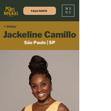
ME
FAÇA PARTE
NU
< Voltar
Jackeline Camillo
São Paulo | SP