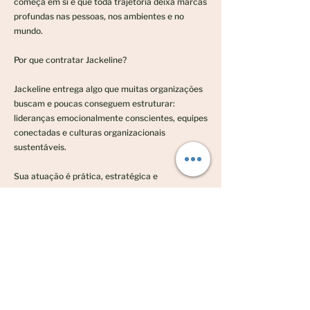
começa em si e que toda trajetória deixa marcas
profundas nas pessoas, nos ambientes e no
mundo.
Por que contratar Jackeline?
Jackeline entrega algo que muitas organizações
buscam e poucas conseguem estruturar:
lideranças emocionalmente conscientes, equipes
conectadas e culturas organizacionais
sustentáveis.
Sua atuação é prática, estratégica e
profundamente humana, apoiando empresas a:
-Desenvolver líderes com responsabilidade
emocional e visão sistêmica;
-Fortalecer segurança psicológica,
pertencimento e engajamento;
-Conectar diversidade, equidade e inclusão às
práticas reais da liderança;
-Criar rituais de gestão que sustentam cultura e
desempenho;