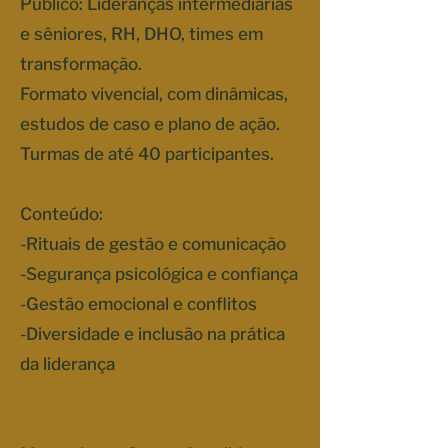
Público: Lideranças intermediárias
e sêniores, RH, DHO, times em
transformação.
Formato vivencial, com dinâmicas,
estudos de caso e plano de ação.
Turmas de até 40 participantes.
Conteúdo:
-Rituais de gestão e comunicação
-Segurança psicológica e confiança
-Gestão emocional e conflitos
-Diversidade e inclusão na prática
da liderança