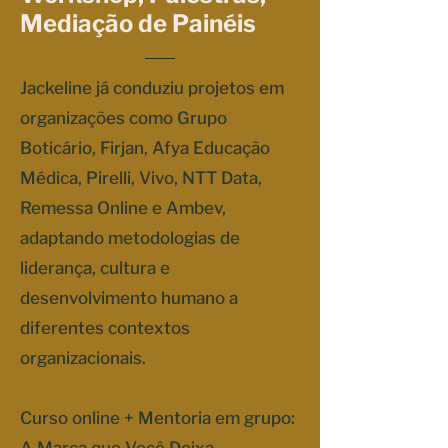
Mediação de Painéis
Jackeline já conduziu projetos em
organizações como Grupo
Boticário, Firjan, Afya Educação
Médica, Pirelli, Vivo, NTT Data,
Remessa Online e Ambev,
adaptando metodologias de
liderança, cultura e
desenvolvimento humano a
diferentes contextos
organizacionais.
Curso online + Mentoria em grupo: