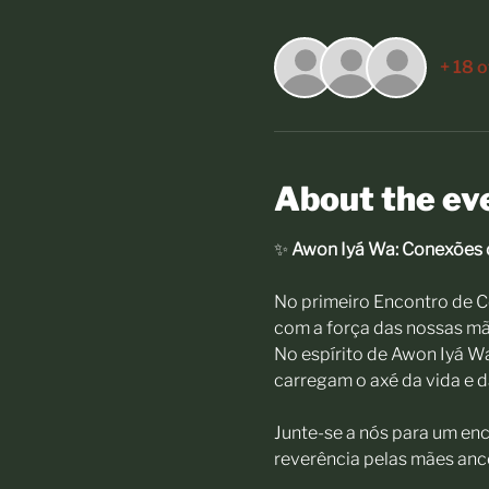
+ 18 
About the ev
✨ 
Awon Iyá Wa: Conexões 
No primeiro Encontro de C
com a força das nossas mãe
No espírito de Awon Iyá Wa
carregam o axé da vida e d
Junte-se a nós para um enc
reverência pelas mães anc