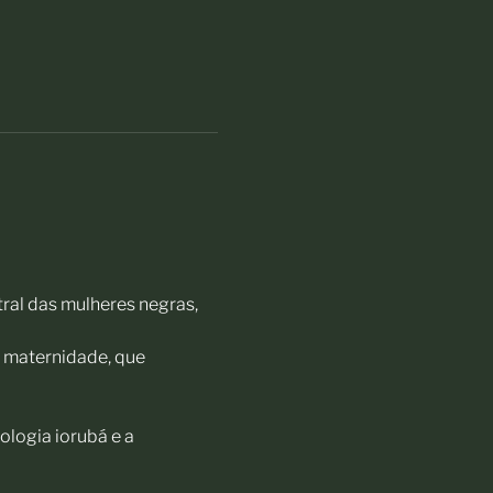
ral das mulheres negras, 
a maternidade, que 
logia iorubá e a 