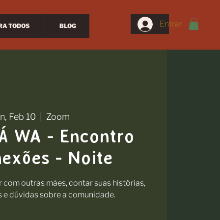
Entrar
RA TODOS
BLOG
n, Feb 10
  |  
Zoom
 WA - Encontro
exões - Noite
com outras mães, contar suas histórias,
s e dúvidas sobre a comunidade.