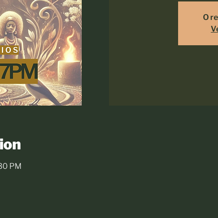
O re
V
ion
:30 PM