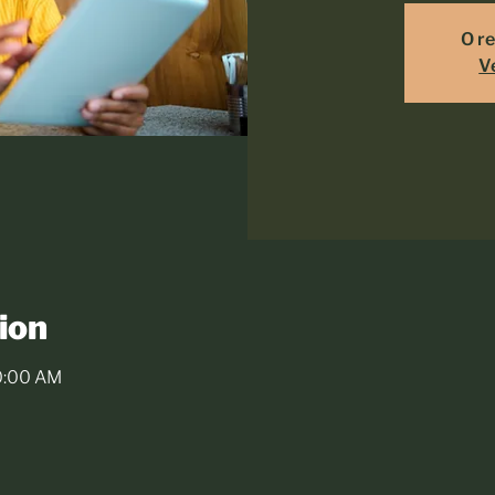
O re
V
ion
10:00 AM