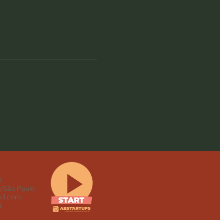
0
/São Paulo
il.com
8