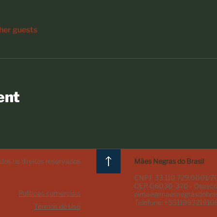
ther guests
ent
os os direitos reservados
Mães Negras do Brasil
CNPJ: 33.110.729.0001/7
CEP 06030-370 - Osasco
Políticas comerciais
oimae@maesnegrasdobras
Telefone: +551199321910
Termos de Uso