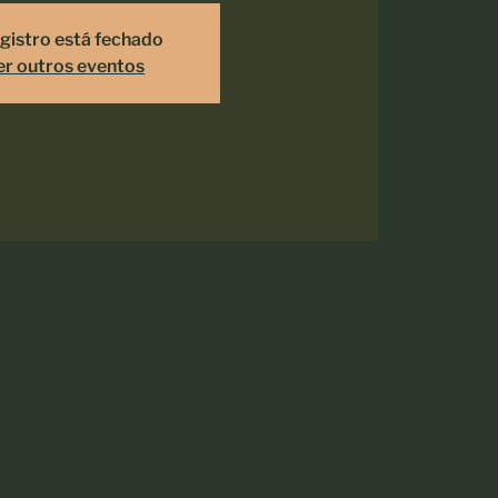
gistro está fechado
er outros eventos