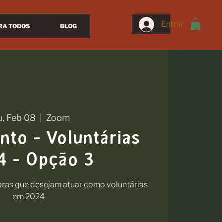
Entrar
RA TODOS
BLOG
u, Feb 08
  |  
Zoom
to - Voluntárias
4 - Opção 3
ras que desejam atuar como voluntárias
em 2024