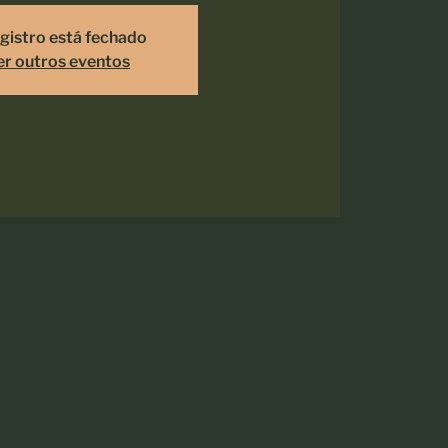
gistro está fechado
er outros eventos