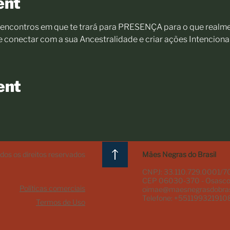
ent
o encontros em que te trará para PRESENÇA para o que realme
conectar com a sua Ancestralidade e criar ações Intencionai
ent
os os direitos reservados
Mães Negras do Brasil
CNPJ: 33.110.729.0001/7
CEP 06030-370 - Osasco
Políticas comerciais
oimae@maesnegrasdobras
Telefone: +551199321910
Termos de Uso