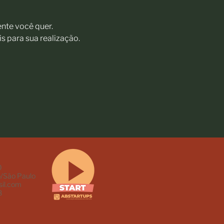
nte você quer.
s para sua realização.
0
/São Paulo
il.com
8