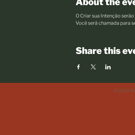
About the ev
O Criar sua Intenção serã
Você será chamada para se 
Share this ev
© 2023 Tod