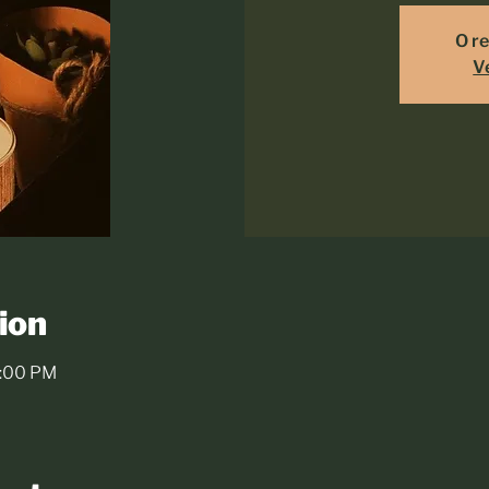
O re
V
ion
1:00 PM