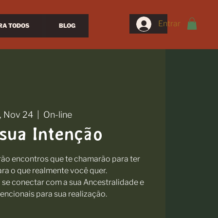
Entrar
RA TODOS
BLOG
, Nov 24
  |  
On-line
 sua Intenção
erão encontros que te chamarão para ter
a o que realmente você quer.
se conectar com a sua Ancestralidade e
tencionais para sua realização.