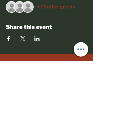
+ 13 other guests
Share this event
© 2023 Todos os direitos reservados
Políticas comerciais
Termos de Uso
Mães Negras do Brasil
CNPJ:
33.110.729.0001
/70