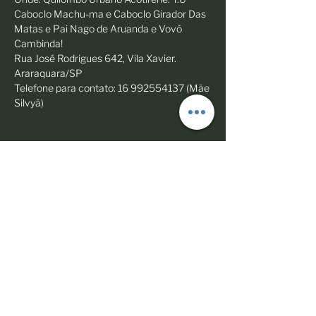
Caboclo Machu-ma e Caboclo Girador Das 
Matas e Pai Nago de Aruanda e Vovó 
Cambinda!
Rua José Rodrigues 642, Vila Xavier. 
Araraquara/SP 
Telefone para contato: 16 992554137 (Mãe 
Silvyá)
Share this event
© 2023 Todos os direitos reservados