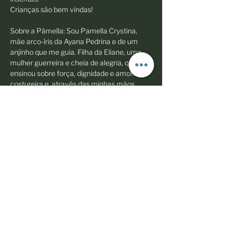
Crianças são bem vindas!
Sobre a Pâmella: Sou Pamella Crystina, 
mãe arco-íris da Ayana Pedrina e de um 
anjinho que me guia. Filha da Eliane, uma 
mulher guerreira e cheia de alegria, que me 
ensinou sobre força, dignidade e amor. Sou 
costureira e, através das minhas mãos, 
transformo tecidos em afeto e esperança. 
Minha trajetória é marcada pela coragem e 
pelo desejo profundo de construir…
Show More
Share this event