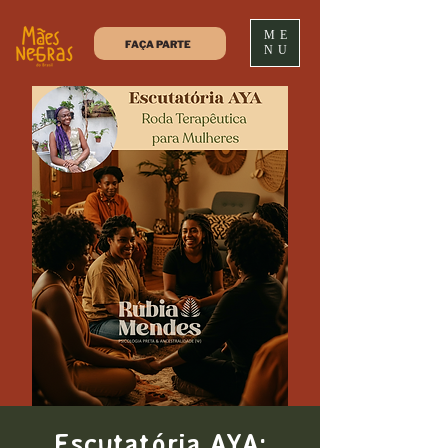
ME
FAÇA PARTE
NU
Escutatória AYA: