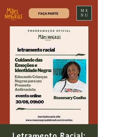
ME
FAÇA PARTE
NU
Letramento Racial: