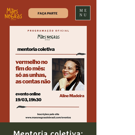
ME
FAÇA PARTE
NU
Mentoria coletiva: