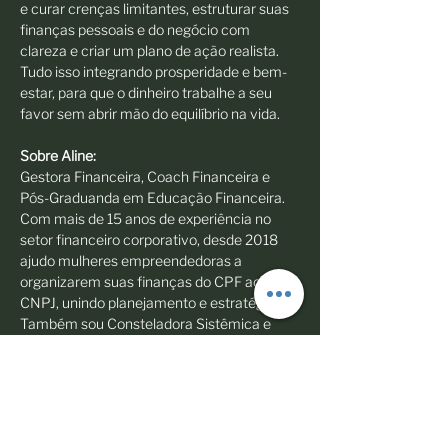
e curar crenças limitantes, estruturar suas 
finanças pessoais e do negócio com 
clareza e criar um plano de ação realista. 
Tudo isso integrando prosperidade e bem-
estar, para que o dinheiro trabalhe a seu 
favor sem abrir mão do equilíbrio na vida.
Sobre Aline: 
Gestora Financeira, Coach Financeira e 
Pós-Graduanda em Educação Financeira. 
Com mais de 15 anos de experiência no 
setor financeiro corporativo, desde 2018 
ajudo mulheres empreendedoras a 
organizarem suas finanças do CPF ao 
CNPJ, unindo planejamento e estratégia. 
Também sou Consteladora Sistêmica e 
Thetahealer, integrando finanças e 
espiritualidade para uma relação mais 
consciente e equilibrada com o dinheiro.
Share this event