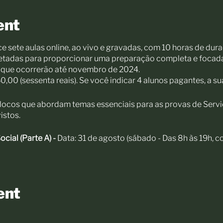
ent
ce sete aulas online, ao vivo e gravadas, com 10 horas de dur
jetadas para proporcionar uma preparação completa e focada
l que ocorrerão até novembro de 2024.
,00 (sessenta reais). Se você indicar 4 alunos pagantes, a sua
locos que abordam temas essenciais para as provas de Servi
istos.
cial (Parte A) -
Data: 31 de agosto (sábado - Das 8h às 19h, 
ocial
ceituação
ent
issão
o
a: 21 de setembro (sábado - Das 8h às 19h, com 1 hora de alm