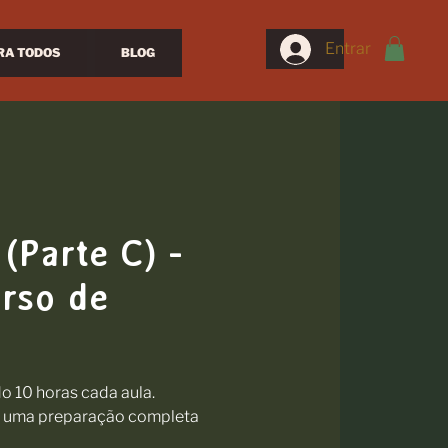
Entrar
RA TODOS
BLOG
(Parte C) -
urso de
do 10 horas cada aula.
do uma preparação completa