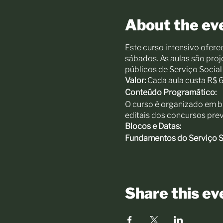
About the ev
Este curso intensivo ofere
sábados. As aulas são pro
públicos de Serviço Socia
Valor:
Cada aula custa R$ 60
Conteúdo Programático:
O curso é organizado em b
editais dos concursos prev
Blocos e Datas:
Fundamentos do Serviço So
História do Serviço S
Movimento de Recon
Código de Ética
Share this ev
Regulamento da Prof
Projeto Ético-Polític
Legislações (Parte A) -
Dat