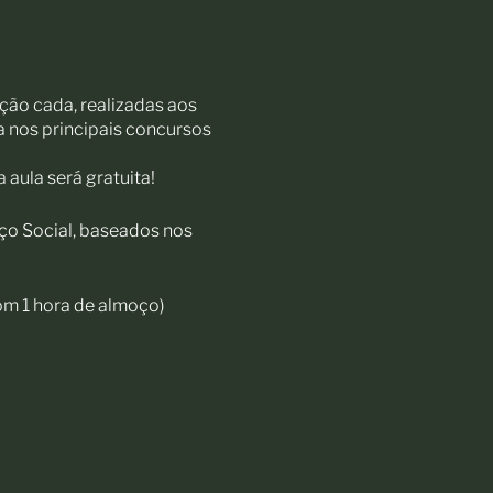
ação cada, realizadas aos
 nos principais concursos
 aula será gratuita!
ço Social, baseados nos
com 1 hora de almoço)
oço)