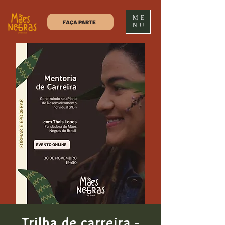
ME
FAÇA PARTE
NU
Trilha de carreira -