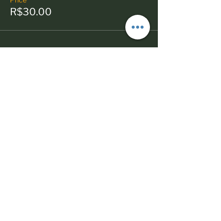
R$30.00
Share this event
© 2023 Todos os direitos reservados
Políticas comerciais
Termos de Uso
Mães Negras do Brasil