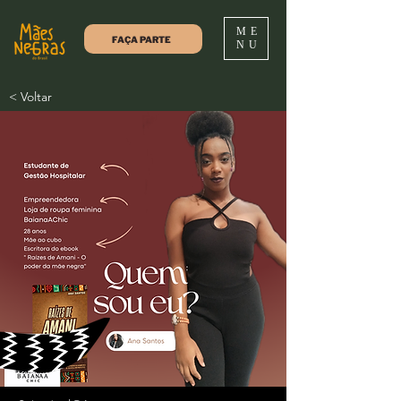
ME
FAÇA PARTE
NU
< Voltar