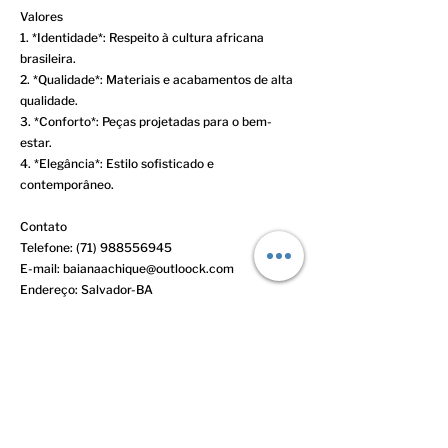
Valores
1. *Identidade*: Respeito à cultura africana
brasileira.
2. *Qualidade*: Materiais e acabamentos de alta
qualidade.
3. *Conforto*: Peças projetadas para o bem-
estar.
4. *Elegância*: Estilo sofisticado e
contemporâneo.
Contato
Telefone:
(71) 988556945
E-mail:
baianaachique@outloock.com
Endereço: Salvador-BA
Instagram: @baianaachic
Política de Entrega
- Frete grátis para compras acima de R$ 200.
- Entrega em até 7 dias úteis.