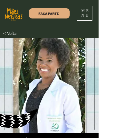
ME
FAÇA PARTE
NU
< Voltar