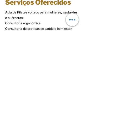
Serviços Oferecidos
Aula de Pilates voltado para mulheres, gestantes
e puérperas;
Consultoria ergonômica;
Consultoria de praticas de saúde e bem estar
Anterior
Próxima
© 2023 Todos os direitos reservados
Políticas comerciais
Termos de Uso
Mães Negras do Brasil