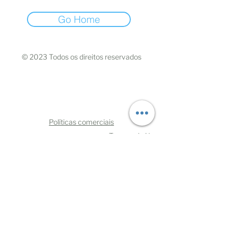
Go Home
© 2023 Todos os direitos reservados
Políticas comerciais
Termos de Uso
Mães Negras do Brasil
CNPJ:
33.110.729.0001
/70
CEP
06030-370
- Osasco/São Paulo
oimae@maesnegrasdobrasil.com
Telefone:
+5511993219108