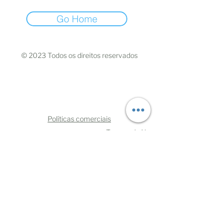
Go Home
© 2023 Todos os direitos reservados
Políticas comerciais
Termos de Uso
Mães Negras do Brasil
CNPJ:
33.110.729.0001
/70
CEP
06030-370
- Osasco/São Paulo
oimae@maesnegrasdobrasil.com
Telefone:
+5511993219108