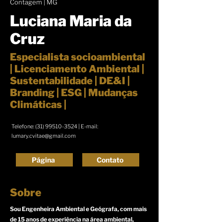
Contagem | MG
Luciana Maria da
Cruz
Especialista socioambiental
| Licenciamento Ambiental |
Sustentabilidade | DE&I |
Branding | ESG | Mudanças
Climáticas |
Telefone:
(31) 99510-3524
| E-mail:
lumary.cvitae@gmail.com
Página
Contato
Sobre
Sou Engenheira Ambiental e Geógrafa, com mais
de 15 anos de experiência na área ambiental,