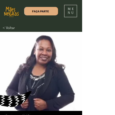
ME
FAÇA PARTE
NU
< Voltar