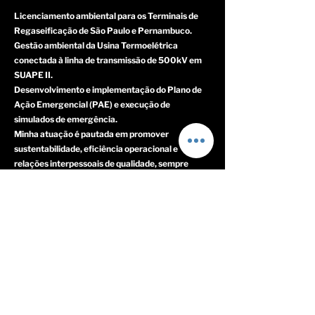
Licenciamento ambiental para os Terminais de
Regaseificação de São Paulo e Pernambuco.
Gestão ambiental da Usina Termoelétrica
conectada à linha de transmissão de 500kV em
SUAPE II.
Desenvolvimento e implementação do Plano de
Ação Emergencial (PAE) e execução de
simulados de emergência.
Minha atuação é pautada em promover
sustentabilidade, eficiência operacional e
relações interpessoais de qualidade, sempre
alinhada a um propósito de impacto
socioambiental positivo.
Serviços Oferecidos
- Licenciamento Ambiental;
- Relatório de Sustentabilidade;
- Gestão Ambiental;
- Consultoria Ambiental;