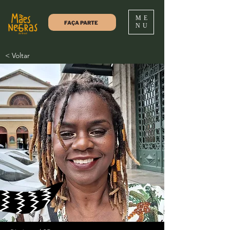
ME
FAÇA PARTE
NU
< Voltar