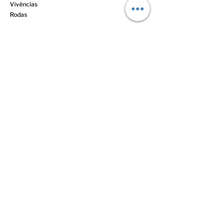
Vivências
Rodas
Anterior
Próxima
© 2023 Todos os direitos reservados
Políticas comerciais
Termos de Uso
Mães Negras do Brasil
CNPJ:
33.110.729.0001
/70
CEP
06030-370
- Osasco/São Paulo
oimae@maesnegrasdobrasil.com