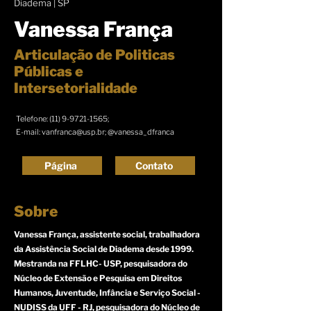
Diadema | SP
Vanessa França
Articulação de Politicas
Públicas e
Intersetorialidade
Telefone:
(11) 9-9721-1565
;
E-mail:
vanfranca@usp.br
; @vanessa_dfranca
Página
Contato
Sobre
Vanessa França, assistente social, trabalhadora
da Assistência Social de Diadema desde 1999.
Mestranda na FFLHC- USP, pesquisadora do
Núcleo de Extensão e Pesquisa em Direitos
Humanos, Juventude, Infância e Serviço Social -
NUDISS da UFF - RJ, pesquisadora do Núcleo de