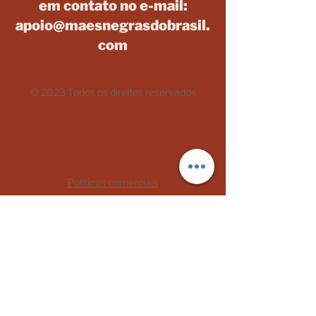
em contato no e-mail:
apoio@maesnegrasdobrasil.
com
© 2023 Todos os direitos reservados
Políticas comerciais
Termos de Uso
Mães Negras do Brasil
CNPJ:
33.110.729.0001
/70
CEP
06030-370
- Osasco/São Paulo
oimae@maesnegrasdobrasil.com
Telefone:
+5511993219108