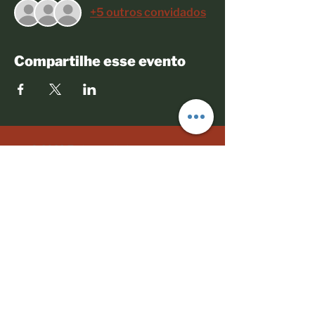
+5 outros convidados
Compartilhe esse evento
© 2023 Todos os direitos reservados
Políticas comerciais
Termos de Uso
Mães Negras do Brasil
CNPJ:
33.110.729.0001
/70
CEP
06030-370
- Osasco/São Paulo