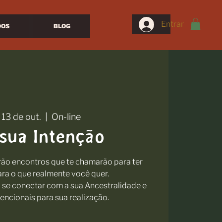
Entrar
DOS
BLOG
 13 de out.
  |  
On-line
 sua Intenção
erão encontros que te chamarão para ter
a o que realmente você quer.
se conectar com a sua Ancestralidade e
tencionais para sua realização.