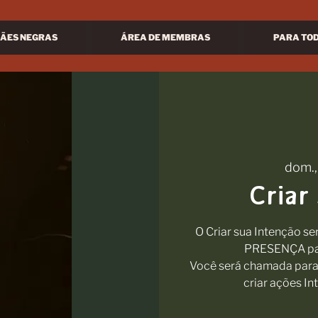
ÃES NEGRAS
ÁREA DE MEMBRAS
PARA TO
dom.,
Criar
O Criar sua Intenção s
PRESENÇA par
Você será chamada para 
criar ações In