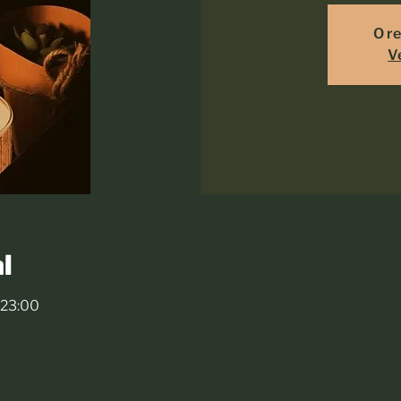
O re
V
l
 23:00