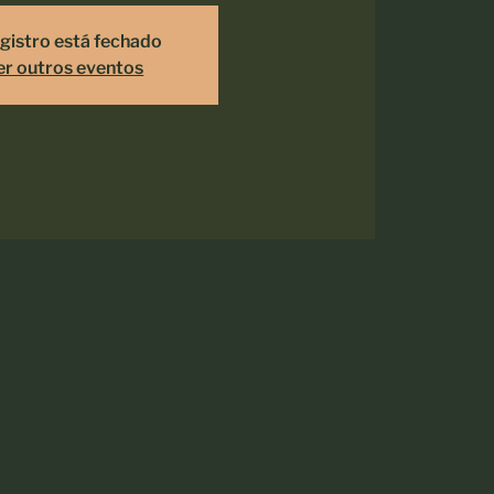
gistro está fechado
er outros eventos