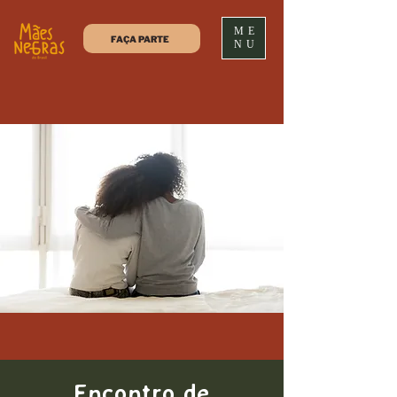
ME
FAÇA PARTE
NU
Encontro de