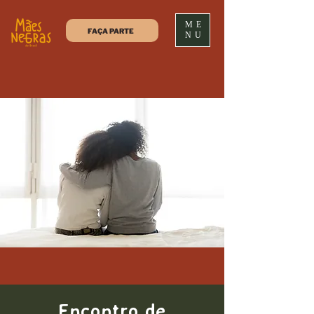
ME
FAÇA PARTE
NU
Encontro de