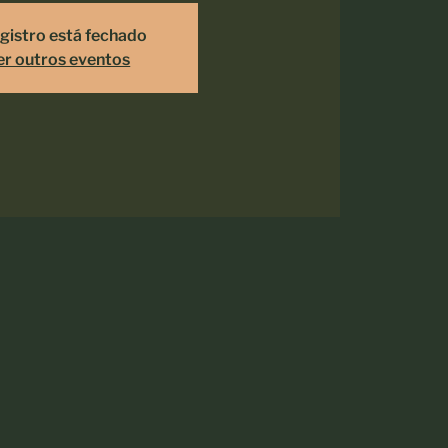
gistro está fechado
er outros eventos