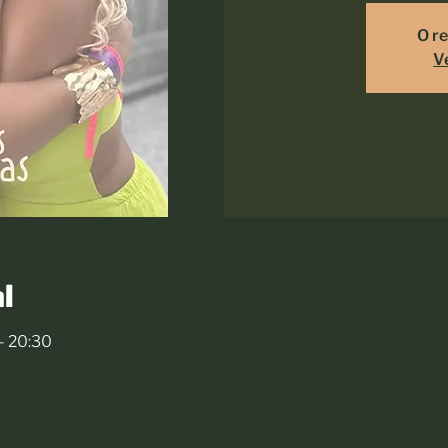
O re
V
l
– 20:30