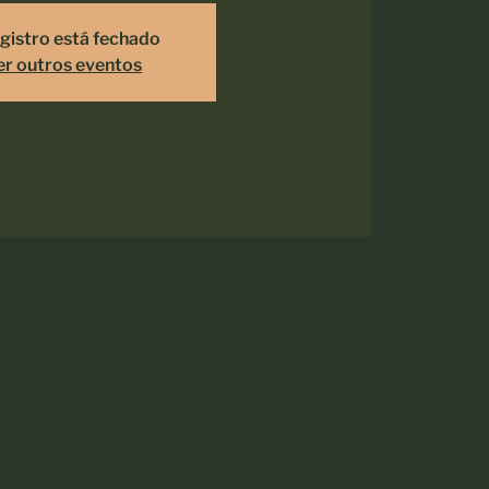
gistro está fechado
er outros eventos