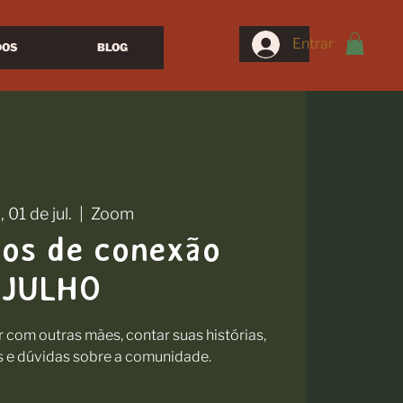
Entrar
DOS
BLOG
, 01 de jul.
  |  
Zoom
ros de conexão
JULHO
com outras mães, contar suas histórias,
s e dúvidas sobre a comunidade.