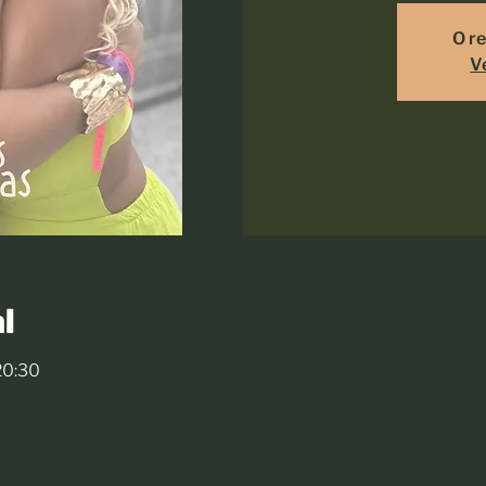
O re
V
l
 20:30