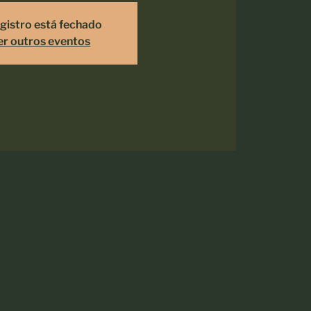
gistro está fechado
er outros eventos