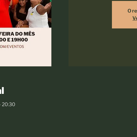
O re
V
l
– 20:30