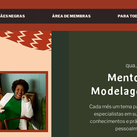
ÃES NEGRAS
ÁREA DE MEMBRAS
PARA TO
qua.
Mento
Modelag
Cada mês um tema pa
especialistas em s
conhecimentos e prát
pessoalme