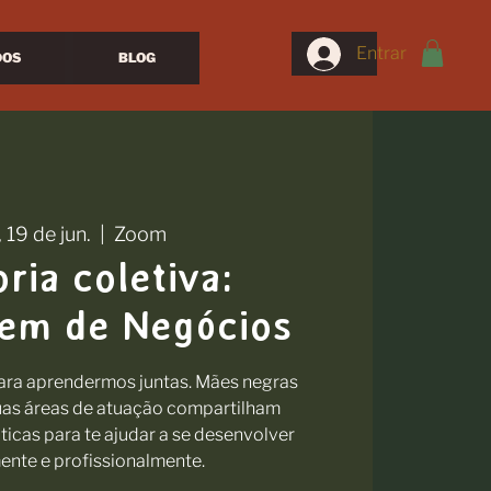
Entrar
DOS
BLOG
, 19 de jun.
  |  
Zoom
ria coletiva:
em de Negócios
ra aprendermos juntas. Mães negras
uas áreas de atuação compartilham
icas para te ajudar a se desenvolver
nte e profissionalmente.