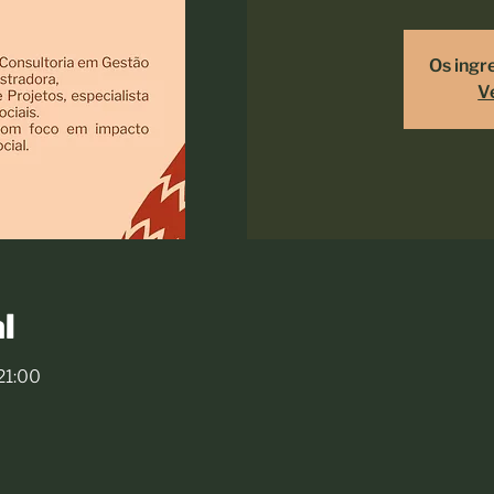
Os ingr
V
l
 21:00