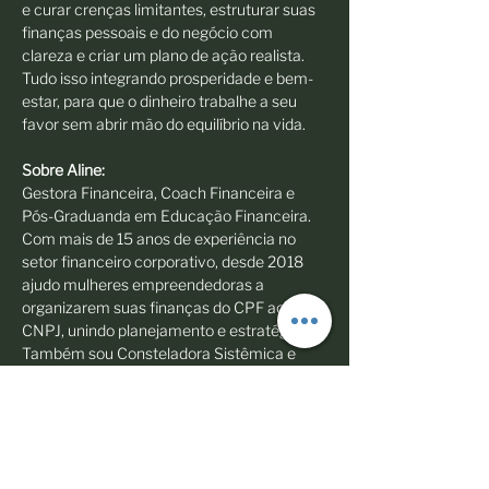
e curar crenças limitantes, estruturar suas 
finanças pessoais e do negócio com 
clareza e criar um plano de ação realista. 
Tudo isso integrando prosperidade e bem-
estar, para que o dinheiro trabalhe a seu 
favor sem abrir mão do equilíbrio na vida.
Sobre Aline: 
Gestora Financeira, Coach Financeira e 
Pós-Graduanda em Educação Financeira. 
Com mais de 15 anos de experiência no 
setor financeiro corporativo, desde 2018 
ajudo mulheres empreendedoras a 
organizarem suas finanças do CPF ao 
CNPJ, unindo planejamento e estratégia. 
Também sou Consteladora Sistêmica e 
Thetahealer, integrando finanças e 
espiritualidade para uma relação mais 
consciente e equilibrada com o dinheiro.
Compartilhe esse evento