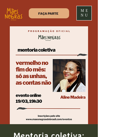
ME
FAÇA PARTE
NU
Mentoria coletiva: