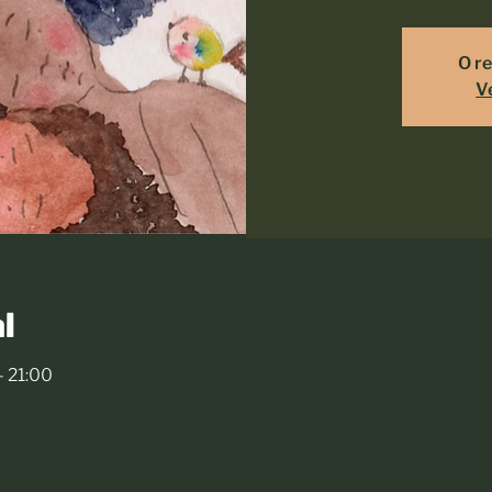
O re
V
l
– 21:00