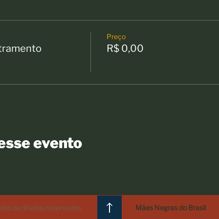
Preço
etramento
R$ 0,00
esse evento
os os direitos reservados
Mães Negras do Brasil