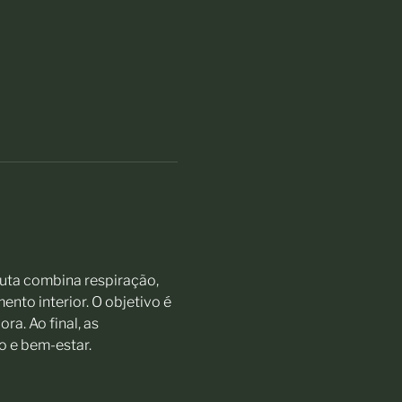
uta combina respiração, 
to interior. O objetivo é 
a. Ao final, as 
o e bem-estar.