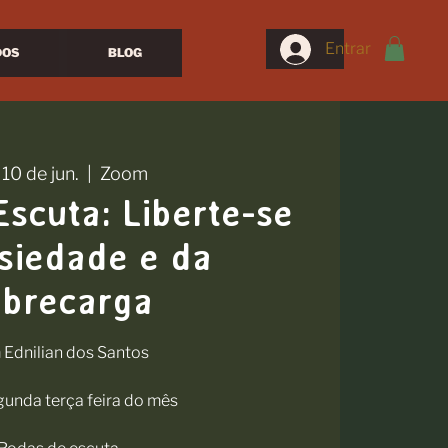
Entrar
DOS
BLOG
, 10 de jun.
  |  
Zoom
scuta: Liberte-se
siedade e da
obrecarga
Ednilian dos Santos
unda terça feira do mês