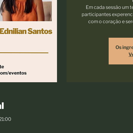
Em cada sessão um te
participantes experenc
com o coração e se
Os ingr
V
l
 21:00