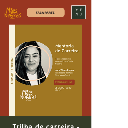
ME
FAÇA PARTE
NU
Trilha de carreira -