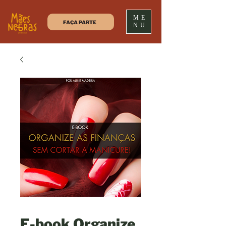
ME
FAÇA PARTE
NU
E-book Organize