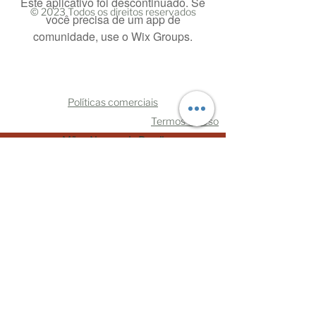
Este aplicativo foi descontinuado. Se
© 2023 Todos os direitos reservados
você precisa de um app de
comunidade, use o Wix Groups.
Políticas comerciais
Termos de Uso
Mães Negras do Brasil
CNPJ:
33.110.729.0001
/70
CEP
06030-370
- Osasco/São Paulo
oimae@maesnegrasdobrasil.com
Telefone:
+5511993219108