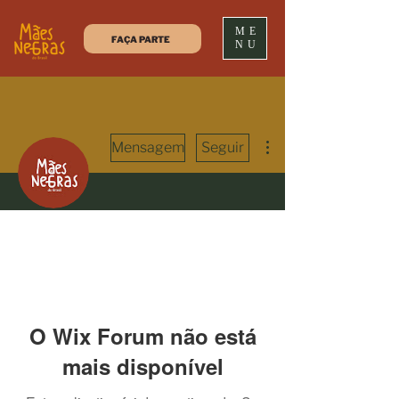
ME
FAÇA PARTE
NU
Mais ações
Mensagem
Seguir
Administrador
Mães Negras do Brasil
O Wix Forum não está
mais disponível