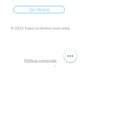
Go Home
© 2023 Todos os direitos reservados
Políticas comerciais
Termos de Uso
Mães Negras do Brasil
CNPJ:
33.110.729.0001
/70
CEP
06030-370
- Osasco/São Paulo
oimae@maesnegrasdobrasil.com
Telefone:
+5511993219108