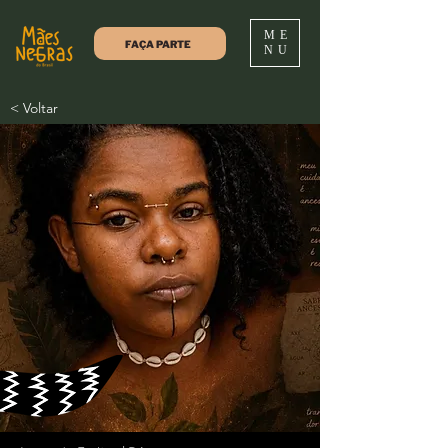
ME
FAÇA PARTE
NU
< Voltar