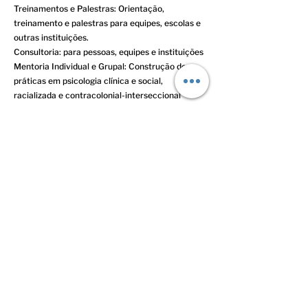
Treinamentos e Palestras: Orientação,
treinamento e palestras para equipes, escolas e
outras instituições.
Consultoria: para pessoas, equipes e instituições
Mentoria Individual e Grupal: Construção de
práticas em psicologia clínica e social,
racializada e contracolonial-interseccional
Conheça melhor meu trabalho, portifólio,
conteúdos e recursos terapêuticos:
Instagram
https://www.instagram.com/tsu.psi/
YouTube
https://www.youtube.com/@psi.tsu.matias
TikTok tiktok.com/@tsu.psi
Email:
ematias1107@gmail.com
Linkedin
https://www.linkedin.com/in/psi-tsu-
matias-clinico-social/
Anterior
Próxima