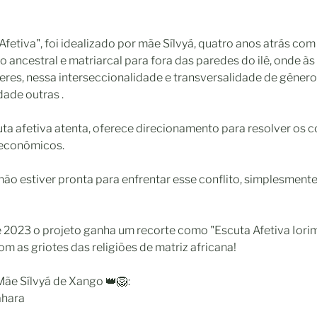
Afetiva", foi idealizado por mãe Sílvyá, quatro anos atrás com
o ancestral e matriarcal para fora das paredes do ilê, onde às
res, nessa interseccionalidade e transversalidade de gêner
ade outras .
uta afetiva atenta, oferece direcionamento para resolver os c
oeconômicos.
ão estiver pronta para enfrentar esse conflito, simplesment
de 2023 o projeto ganha um recorte como "Escuta Afetiva Iori
om as griotes das religiões de matriz africana!
Mãe Sílvyá de Xango 👑🦁:
ahara