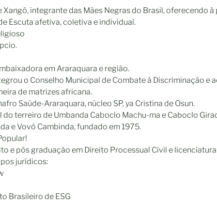
 Xangô, integrante das Mães Negras do Brasil, oferecendo à
e Escuta afetiva, coletiva e individual.
ligioso
pcio.
mbaixadora em Araraquara e região.
ntegrou o Conselho Municipal de Combate à Discriminação e 
eira de matrizes africana.
fro Saúde-Araraquara, núcleo SP, ya Cristina de Osun.
ual do terreiro de Umbanda Caboclo Machu-ma e Caboclo Gira
nda e Vovó Cambinda, fundado em 1975.
opular!
to e pós graduação em Direito Processual Civil e licenciatur
pos jurídicos:
aw
to Brasileiro de ESG