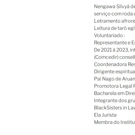
Nengawa Sílvyá de
serviço com roda d
Letramento afrore
Leitura de tarô egí
Voluntariado :
Representante e E
De 2021 à 2023, i
(Comcedir) conselh
Coordenadora Rena
Dirigente espirit
Pai Nago de Arua
Promotora Legal P
Bacharela em Direi
Integrante dos gru
BlackSisters in L
Ela Jurista
Membra do Institu