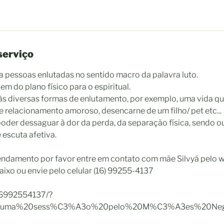
serviço
a pessoas enlutadas no sentido macro da palavra luto.
m do plano físico para o espiritual.
 às diversas formas de enlutamento, por exemplo, uma vida q
de relacionamento amoroso, desencarne de um filho/ pet etc...
poder dessaguar à dor da perda, da separação física, sendo 
 escuta afetiva.
gendamento por favor entre em contato com mãe Silvyá pelo
aixo ou envie pelo celular (16) 99255-4137
16992554137/?
20uma%20sess%C3%A3o%20pelo%20M%C3%A3es%20Ne