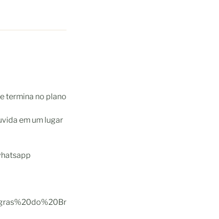
ue termina no plano
ouvida em um lugar
 whatsapp
gras%20do%20Br