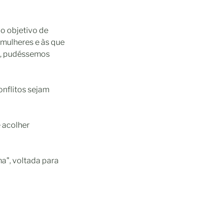
 o objetivo de
 mulheres e às que
o, pudéssemos
onflitos sejam
e acolher
ma", voltada para