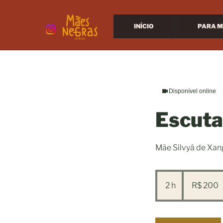
INÍCIO
PARA M
Disponível online
Escuta 
Mãe Silvyá de Xan
200
Reais
2 h
2
R$ 200
brasileiros
h