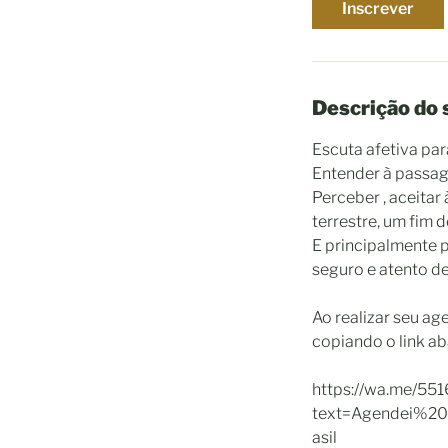
Inscrever
Descrição do 
Escuta afetiva par
Entender à passage
Perceber , aceitar
terrestre, um fim 
E principalmente 
seguro e atento de
Ao realizar seu a
copiando o link ab
https://wa.me/55
text=Agendei%
asil