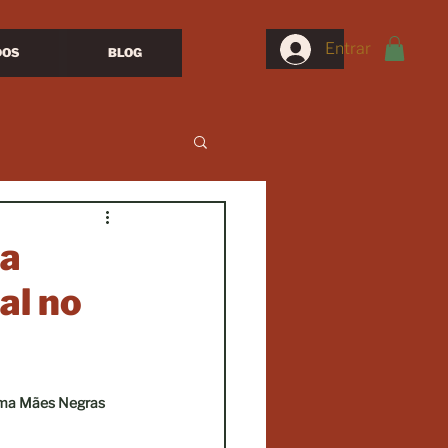
Entrar
DOS
BLOG
da
al no
orma Mães Negras