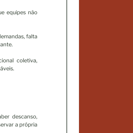
e equipes não 
mandas, falta 
ante.
nal coletiva, 
áveis.
ber descanso, 
ervar a própria 