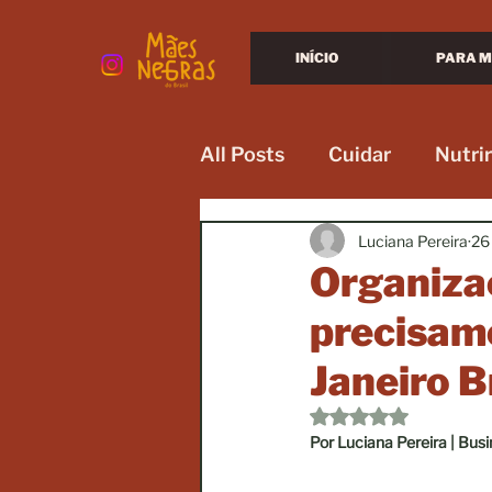
INÍCIO
PARA M
All Posts
Cuidar
Nutrir
Luciana Pereira
26 
Organiza
precisamo
Janeiro 
Avaliado com NaN d
Por Luciana Pereira | Bu