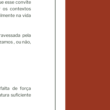
e esse convite 
 os contextos 
lmente na vida 
avessada pela 
zamos , ou não, 
alta de força 
ura suficiente 