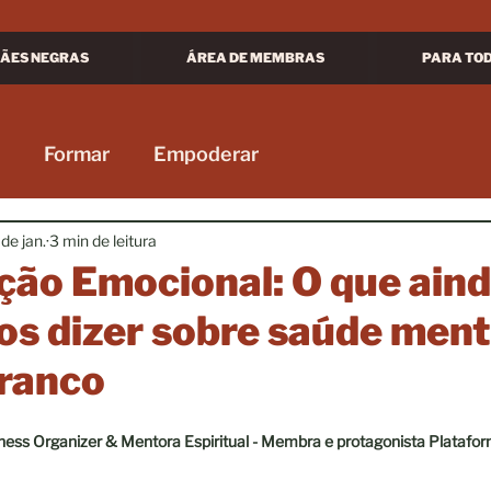
ÃES NEGRAS
ÁREA DE MEMBRAS
PARA TO
Formar
Empoderar
de jan.
3 min de leitura
ção Emocional: O que ain
s dizer sobre saúde ment
Branco
e 5 estrelas.
siness Organizer & Mentora Espiritual - Membra e protagonista Plataf