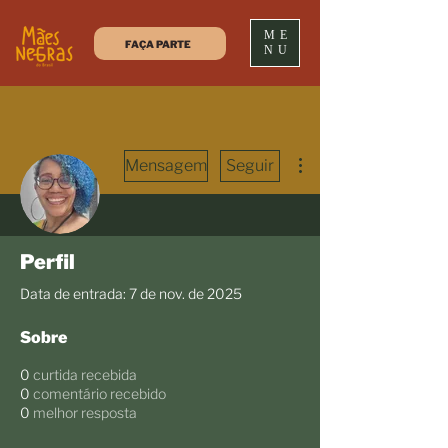
ME
FAÇA PARTE
NU
Mais ações
Mensagem
Seguir
Escritor
Anete Otília
Perfil
Data de entrada: 7 de nov. de 2025
Sobre
0
curtida recebida
0
comentário recebido
0
melhor resposta