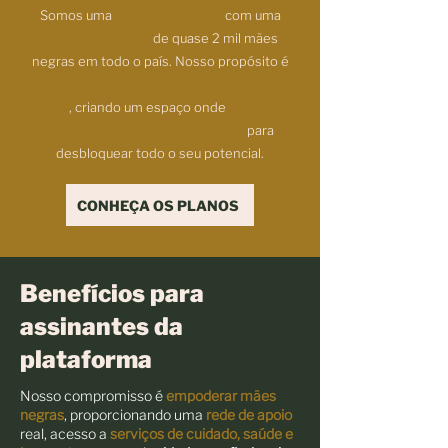
Somos uma
plataforma digital
com uma
comunidade ativa
de quase 2 mil mães
negras em todo o país. Nosso propósito é
conectar, impulsionar e fortalecer mães
negras
, criando um espaço onde
identidade
e maternidade caminham juntas
para
desbloquear todo o seu potencial.
CONHEÇA OS PLANOS
Benefícios para
assinantes da
plataforma
Nosso compromisso é
empoderar mães
negras
, proporcionando
uma
rede de apoio
real, acesso a
serviços de cuidado, saúde e