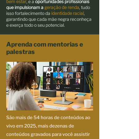
bem estar
, e a
oportunidades profissionais
que impulsionam a
geração de renda
, tudo
isso fortalecimento da
identidade racial
,
garantindo que cada mãe negra reconheça
e exerça todo o seu potencial.
Aprenda com mentorias e
palestras
São mais de 54 horas de conteúdos ao
vivo em 2025, mais dezenas de
conteúdos gravados para você assistir