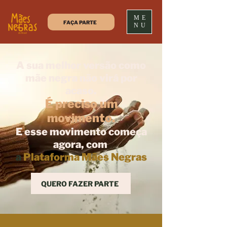
ME
FAÇA PARTE
NU
A sua melhor versão como
mãe negra não virá por
acaso.
É preciso um
movimento.
E esse movimento começa
agora, com
a
Plataforma Mães Negras
QUERO FAZER PARTE