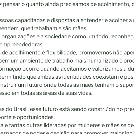
z pensar o quanto ainda precisamos de acolhimento, d
essoas capacitadas e dispostas a entender e acolher a 
endem, que trabalham e são mães.
s organizações e a sociedade como um todo reconhe
 empreendedoras. 
as de acolhimento e flexibilidade, promovemos não ape
bém um ambiente de trabalho mais humanizado e prod
ormação ocorre quando aceitamos e valorizamos a dua
 permitindo que ambas as identidades coexistam e pos
nstruir um futuro onde todas as mães tenham o supor
esso em todas as áreas de suas vidas.
 do Brasil, esse futuro está sendo construído no pre
orte e oportunidades. 
sa e tantas outras lideradas por mulheres e mães se d
espaços de poder e decisão para promover maior incl