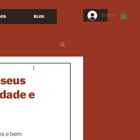
Entrar
DOS
BLOG
 seus
idade e
es e bem 