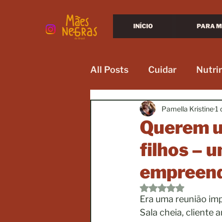
INÍCIO
PARA M
All Posts
Cuidar
Nutrir
Pamella Kristine
1 
Querem u
filhos – 
empreend
Avaliado com NaN d
Era uma reunião imp
Sala cheia, cliente