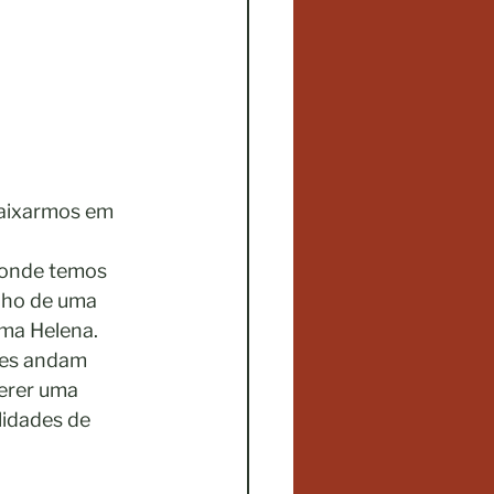
caixarmos em 
 onde temos
alho de uma
uma Helena.
les andam
uerer uma
lidades de