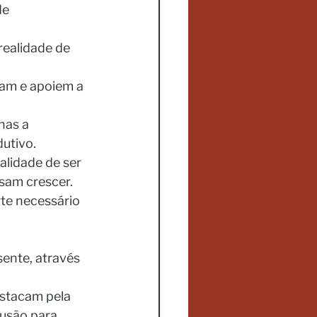
e 
realidade de
çam e apoiem a
nas a 
utivo. 
lidade de ser 
sam crescer. 
te necessário 
sente, através
estacam pela 
usão para 