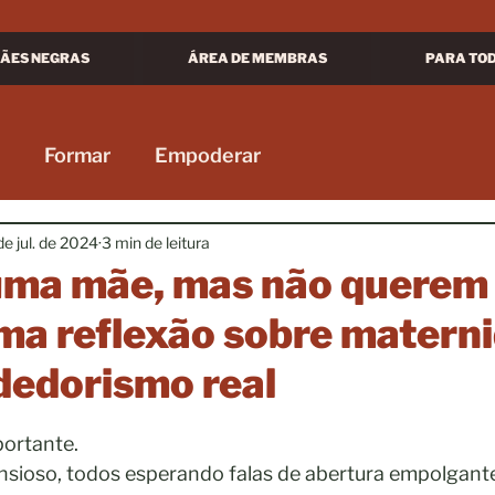
ÃES NEGRAS
ÁREA DE MEMBRAS
PARA TO
Formar
Empoderar
de jul. de 2024
3 min de leitura
ma mãe, mas não querem
uma reflexão sobre matern
edorismo real
e 5 estrelas.
ortante. 
 ansioso, todos esperando falas de abertura empolgant