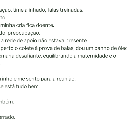
ão, time alinhado, falas treinadas. 
to.
inha cria fica doente. 
ado, preocupação. 
 a rede de apoio não estava presente. 
aperto o colete à prova de balas, dou um banho de óle
emana desafiante, equilibrando a maternidade e o 
.
rinho e me sento para a reunião. 
 está tudo bem: 
mbém. 
rrado. 