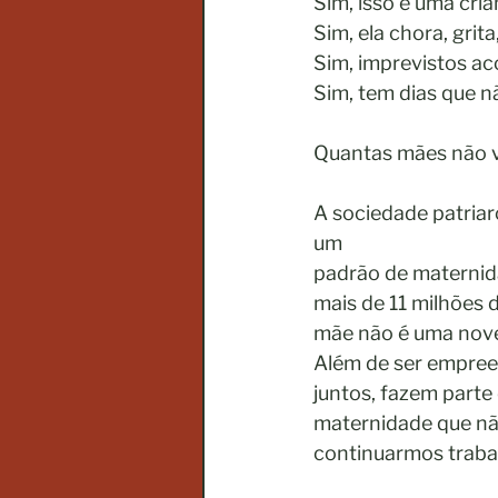
Sim, isso é uma cria
Sim, ela chora, grit
Sim, imprevistos a
Sim, tem dias que n
Quantas mães não v
A sociedade patria
um
padrão de maternid
mais de 11 milhões 
mãe não é uma nove
Além de ser empree
juntos, fazem parte
maternidade que não
continuarmos traba