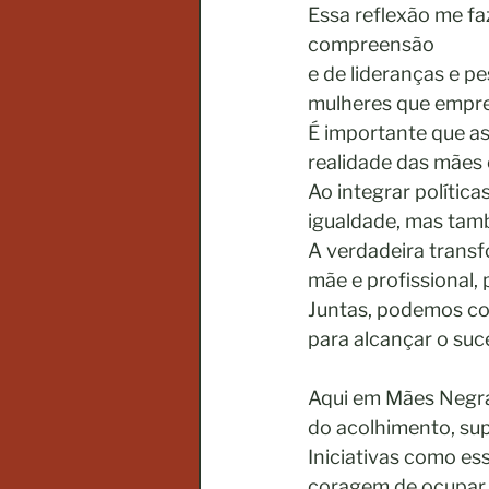
Essa reflexão me fa
compreensão
e de lideranças e p
mulheres que empre
É importante que a
realidade das mães
Ao integrar polític
igualdade, mas tam
A verdadeira transf
mãe e profissional,
Juntas, podemos co
para alcançar o suc
Aqui em Mães Negras
do acolhimento, sup
Iniciativas como es
coragem de ocupar 