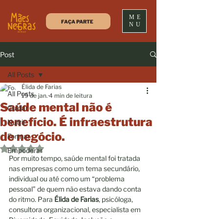
ME
FAÇA PARTE
NU
Post
All Posts
Élida de Farias
All Posts
19 de jan.
4 min de leitura
Saúde mental não é
Cuidar
benefício. É infraestrutura
Nutrir
de negócio.
Formar
Avaliado com NaN de 5 estrelas.
Empoderar
Por muito tempo, saúde mental foi tratada 
nas empresas como um tema secundário, 
individual ou até como um “problema 
pessoal” de quem não estava dando conta 
do ritmo. Para 
Élida de Farias
, psicóloga, 
consultora organizacional, especialista em 